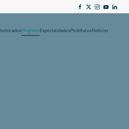
octorados
Magíster
Especialidades
Postítulos
Noticias