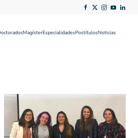
octorados
Magíster
Especialidades
Postítulos
Noticias