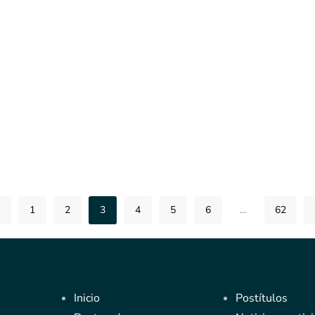
1
2
3
4
5
6
…
62
Inicio
Postítulos