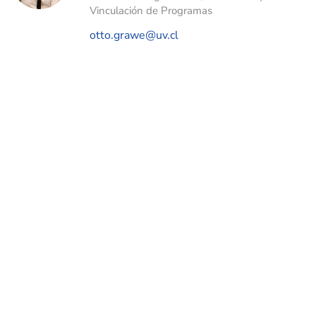
Vinculación de Programas
otto.grawe@uv.cl
Políticas de Posgrado y Postítulo UV
En consonancia con la visión de la Universidad de
Valparaíso y su Modelo Educativo, la política de posgrado
y postítulo se erige como una guía comprometida con la
promoción de la excelencia y el desarrollo integral de la
sociedad.
Comprometidos/as con la colaboración transversal, se
pone especial énfasis en estrechar lazos entre las
unidades académicas fomentando el trabajo