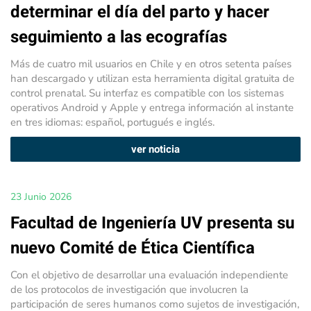
determinar el día del parto y hacer
seguimiento a las ecografías
Más de cuatro mil usuarios en Chile y en otros setenta países
han descargado y utilizan esta herramienta digital gratuita de
control prenatal. Su interfaz es compatible con los sistemas
operativos Android y Apple y entrega información al instante
en tres idiomas: español, portugués e inglés.
ver noticia
23 Junio 2026
Facultad de Ingeniería UV presenta su
nuevo Comité de Ética Científica
Con el objetivo de desarrollar una evaluación independiente
de los protocolos de investigación que involucren la
participación de seres humanos como sujetos de investigación,