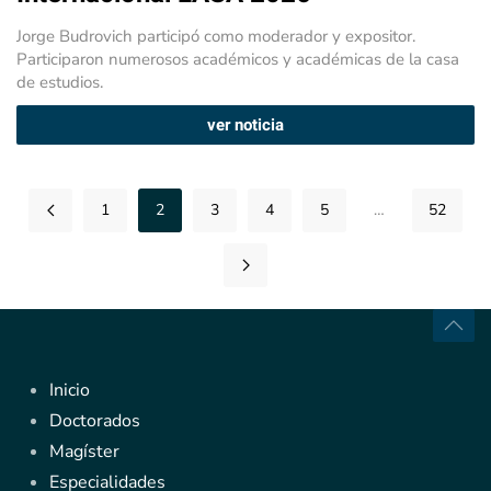
Jorge Budrovich participó como moderador y expositor.
Participaron numerosos académicos y académicas de la casa
de estudios.
ver noticia
1
2
3
4
5
…
52
Inicio
Doctorados
Magíster
Especialidades