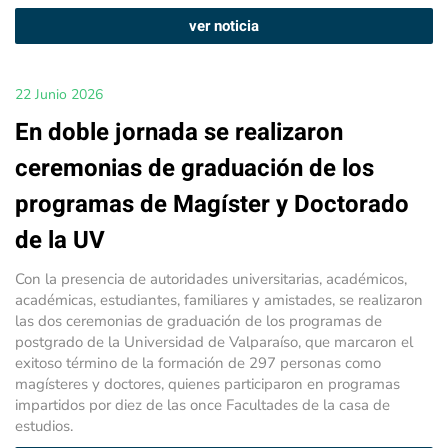
ver noticia
22 Junio 2026
En doble jornada se realizaron
ceremonias de graduación de los
programas de Magíster y Doctorado
de la UV
Con la presencia de autoridades universitarias, académicos,
académicas, estudiantes, familiares y amistades, se realizaron
las dos ceremonias de graduación de los programas de
postgrado de la Universidad de Valparaíso, que marcaron el
exitoso término de la formación de 297 personas como
magísteres y doctores, quienes participaron en programas
impartidos por diez de las once Facultades de la casa de
estudios.