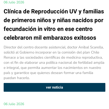
06 Julio 2026
Clínica de Reproducción UV y familias
de primeros niños y niñas nacidos por
fecundación in vitro en ese centro
celebraron mil embarazos exitosos
Director del centro docente asistencial, doctor Anibal Scarella,
solicitó al Gobierno incorporar en la comisión del plan Chile
Renace a las sociedades científicas de medicina reproductiva,
con el fin de elaborar una política nacional de fertilidad amplia
e integral, que permita aumentar los nacimientos en nuestro
país y garantice que quienes desean formar una familia
puedan hacerlo.
ver noticia
06 Julio 2026