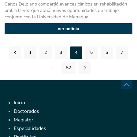
Carlos Delpiano compartió avances clínicos en rehabilitación
oral, a la vez que abrió nuevas oportunidades de trabajo
conjunto con la Universidad de Managua.
ver noticia
1
2
3
4
5
6
7
…
52
Inicio
Doctorados
Magíster
Especialidades