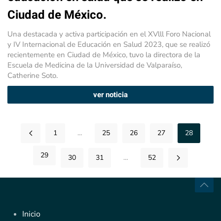
Ciudad de México.
Una destacada y activa participación en el XVlll Foro Nacional
y IV Internacional de Educación en Salud 2023, que se realizó
recientemente en Ciudad de México, tuvo la directora de la
Escuela de Medicina de la Universidad de Valparaíso,
Catherine Soto.
ver noticia
1
…
25
26
27
28
29
30
31
…
52
Inicio