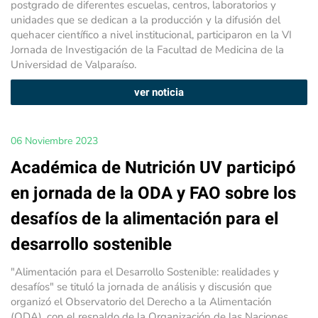
postgrado de diferentes escuelas, centros, laboratorios y
unidades que se dedican a la producción y la difusión del
quehacer científico a nivel institucional, participaron en la VI
Jornada de Investigación de la Facultad de Medicina de la
Universidad de Valparaíso.
ver noticia
06 Noviembre 2023
Académica de Nutrición UV participó
en jornada de la ODA y FAO sobre los
desafíos de la alimentación para el
desarrollo sostenible
"Alimentación para el Desarrollo Sostenible: realidades y
desafíos" se tituló la jornada de análisis y discusión que
organizó el Observatorio del Derecho a la Alimentación
(ODA), con el respaldo de la Organización de las Naciones