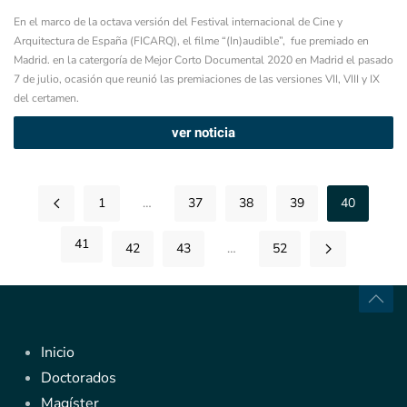
En el marco de la octava versión del Festival internacional de Cine y
Arquitectura de España (FICARQ), el filme “(In)audible”, fue premiado en
Madrid. en la catergoría de Mejor Corto Documental 2020 en Madrid el pasado
7 de julio, ocasión que reunió las premiaciones de las versiones VII, VIII y IX
del certamen.
ver noticia
1
…
37
38
39
40
41
42
43
…
52
Inicio
Doctorados
Magíster