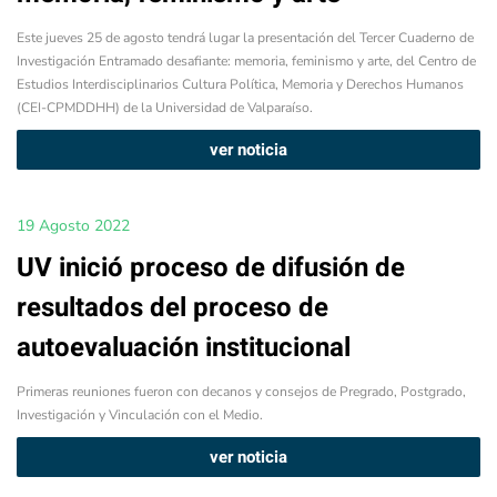
Este jueves 25 de agosto tendrá lugar la presentación del Tercer Cuaderno de
Investigación Entramado desafiante: memoria, feminismo y arte, del Centro de
Estudios Interdisciplinarios Cultura Política, Memoria y Derechos Humanos
(CEI-CPMDDHH) de la Universidad de Valparaíso.
ver noticia
19 Agosto 2022
UV inició proceso de difusión de
resultados del proceso de
autoevaluación institucional
Primeras reuniones fueron con decanos y consejos de Pregrado, Postgrado,
Investigación y Vinculación con el Medio.
ver noticia