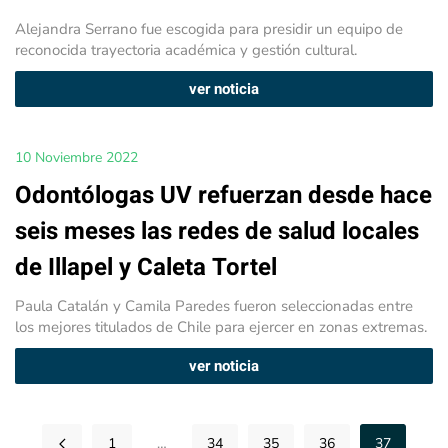
Alejandra Serrano fue escogida para presidir un equipo de
reconocida trayectoria académica y gestión cultural.
ver noticia
10 Noviembre 2022
Odontólogas UV refuerzan desde hace
seis meses las redes de salud locales
de Illapel y Caleta Tortel
Paula Catalán y Camila Paredes fueron seleccionadas entre
los mejores titulados de Chile para ejercer en zonas extremas.
ver noticia
1
…
34
35
36
37