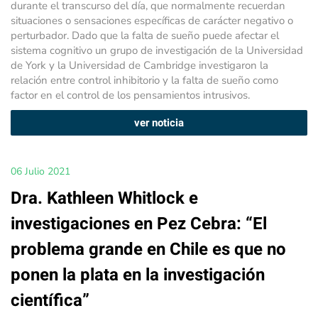
durante el transcurso del día, que normalmente recuerdan
situaciones o sensaciones específicas de carácter negativo o
perturbador. Dado que la falta de sueño puede afectar el
sistema cognitivo un grupo de investigación de la Universidad
de York y la Universidad de Cambridge investigaron la
relación entre control inhibitorio y la falta de sueño como
factor en el control de los pensamientos intrusivos.
ver noticia
06 Julio 2021
Dra. Kathleen Whitlock e
investigaciones en Pez Cebra: “El
problema grande en Chile es que no
ponen la plata en la investigación
científica”