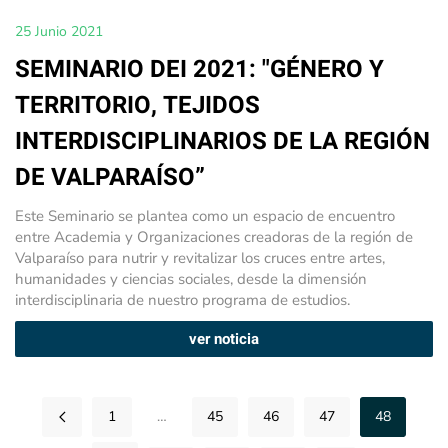
25 Junio 2021
SEMINARIO DEI 2021: "GÉNERO Y
TERRITORIO, TEJIDOS
INTERDISCIPLINARIOS DE LA REGIÓN
DE VALPARAÍSO”
Este Seminario se plantea como un espacio de encuentro
entre Academia y Organizaciones creadoras de la región de
Valparaíso para nutrir y revitalizar los cruces entre artes,
humanidades y ciencias sociales, desde la dimensión
interdisciplinaria de nuestro programa de estudios.
ver noticia
1
…
45
46
47
48