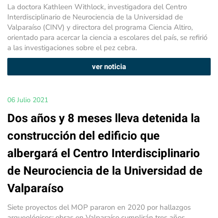
La doctora Kathleen Withlock, investigadora del Centro
Interdisciplinario de Neurociencia de la Universidad de
Valparaíso (CINV) y directora del programa Ciencia Altiro,
orientado para acercar la ciencia a escolares del país, se refirió
a las investigaciones sobre el pez cebra.
ver noticia
06 Julio 2021
Dos años y 8 meses lleva detenida la
construcción del edificio que
albergará el Centro Interdisciplinario
de Neurociencia de la Universidad de
Valparaíso
Siete proyectos del MOP pararon en 2020 por hallazgos
arqueológicos: obras en Valparaíso cumplirán tres años