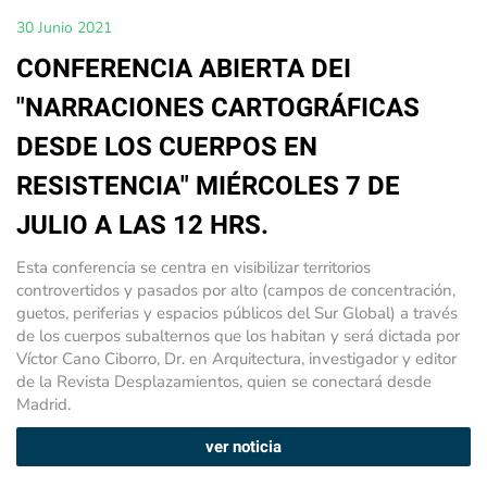
30 Junio 2021
CONFERENCIA ABIERTA DEI
"NARRACIONES CARTOGRÁFICAS
DESDE LOS CUERPOS EN
RESISTENCIA" MIÉRCOLES 7 DE
JULIO A LAS 12 HRS.
Esta conferencia se centra en visibilizar territorios
controvertidos y pasados ​​por alto (campos de concentración,
guetos, periferias y espacios públicos del Sur Global) a través
de los cuerpos subalternos que los habitan y será dictada por
Víctor Cano Ciborro, Dr. en Arquitectura, investigador y editor
de la Revista Desplazamientos, quien se conectará desde
Madrid.
ver noticia