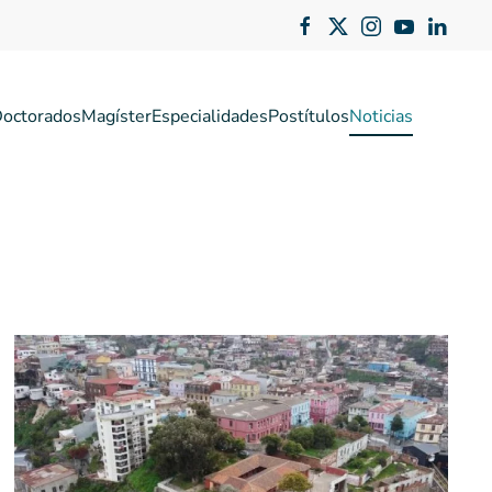
octorados
Magíster
Especialidades
Postítulos
Noticias