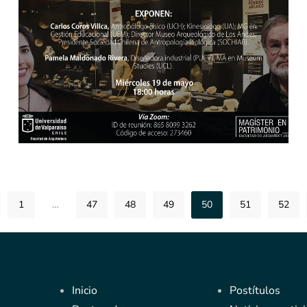
[ver noticia]
1
…
47
48
49
50
51
52
Inicio
Postítulos