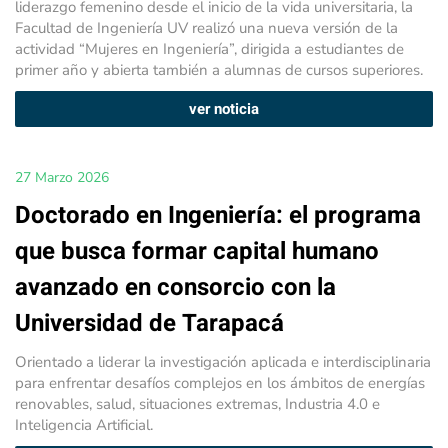
liderazgo femenino desde el inicio de la vida universitaria, la
Facultad de Ingeniería UV realizó una nueva versión de la
actividad “Mujeres en Ingeniería”, dirigida a estudiantes de
primer año y abierta también a alumnas de cursos superiores.
ver noticia
27 Marzo 2026
Doctorado en Ingeniería: el programa
que busca formar capital humano
avanzado en consorcio con la
Universidad de Tarapacá
Orientado a liderar la investigación aplicada e interdisciplinaria
para enfrentar desafíos complejos en los ámbitos de energías
renovables, salud, situaciones extremas, Industria 4.0 e
Inteligencia Artificial.