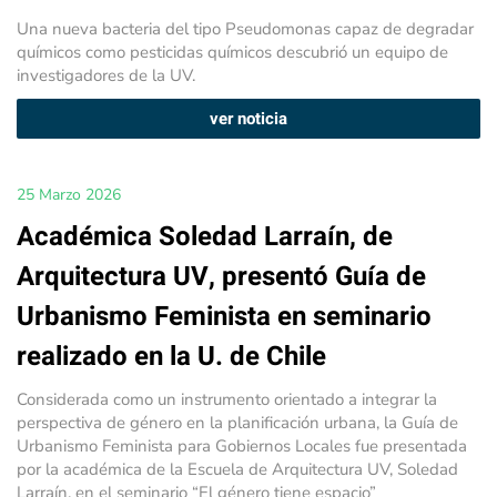
Una nueva bacteria del tipo Pseudomonas capaz de degradar
químicos como pesticidas químicos descubrió un equipo de
investigadores de la UV.
ver noticia
25 Marzo 2026
Académica Soledad Larraín, de
Arquitectura UV, presentó Guía de
Urbanismo Feminista en seminario
realizado en la U. de Chile
Considerada como un instrumento orientado a integrar la
perspectiva de género en la planificación urbana, la Guía de
Urbanismo Feminista para Gobiernos Locales fue presentada
por la académica de la Escuela de Arquitectura UV, Soledad
Larraín, en el seminario “El género tiene espacio”