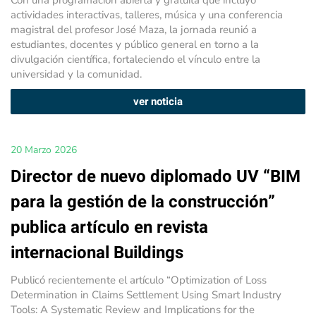
Con una programación abierta y gratuita que incluyó
actividades interactivas, talleres, música y una conferencia
magistral del profesor José Maza, la jornada reunió a
estudiantes, docentes y público general en torno a la
divulgación científica, fortaleciendo el vínculo entre la
universidad y la comunidad.
ver noticia
20 Marzo 2026
Director de nuevo diplomado UV “BIM
para la gestión de la construcción”
publica artículo en revista
internacional Buildings
Publicó recientemente el artículo “Optimization of Loss
Determination in Claims Settlement Using Smart Industry
Tools: A Systematic Review and Implications for the