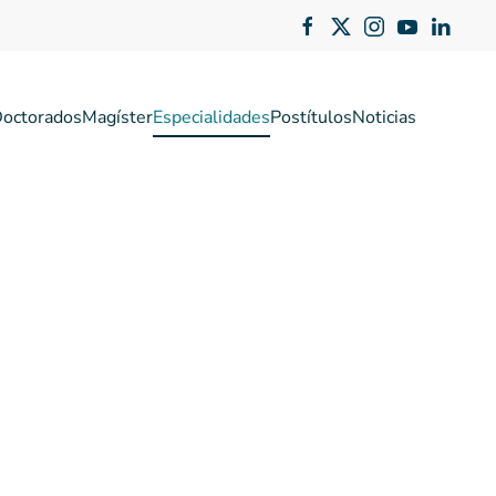
octorados
Magíster
Especialidades
Postítulos
Noticias