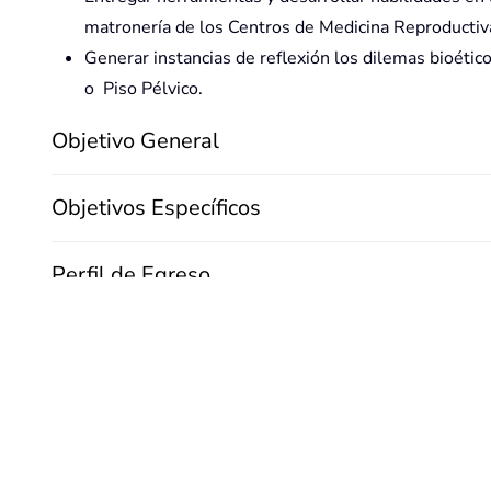
matronería de los Centros de Medicina Reproductiva
Generar instancias de reflexión los dilemas bioétic
o Piso Pélvico.
Objetivo General
Objetivos Específicos
Perfil de Egreso
Competencias Genéricas
Competencias Específicas
Plan de Estudios