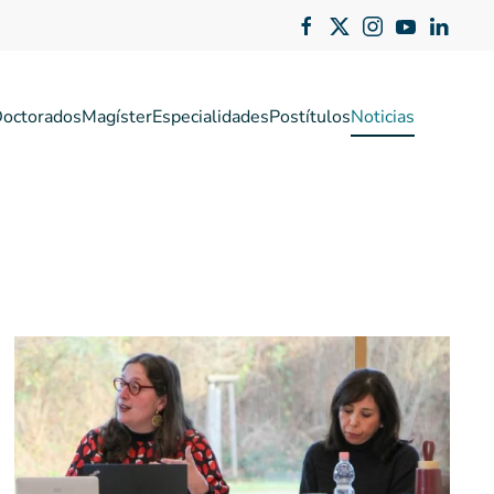
octorados
Magíster
Especialidades
Postítulos
Noticias