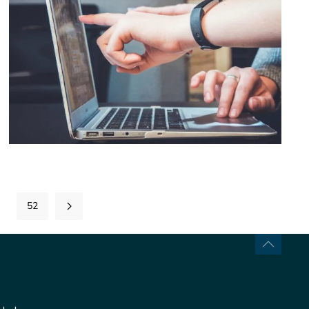
[ver noticia]
52