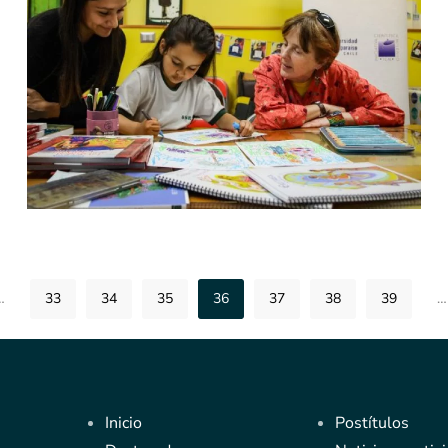
[ver noticia]
…
33
34
35
36
37
38
39
…
Inicio
Postítulos