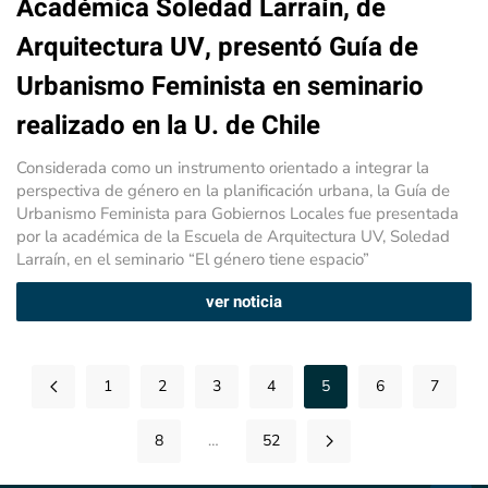
Académica Soledad Larraín, de
Arquitectura UV, presentó Guía de
Urbanismo Feminista en seminario
realizado en la U. de Chile
Considerada como un instrumento orientado a integrar la
perspectiva de género en la planificación urbana, la Guía de
Urbanismo Feminista para Gobiernos Locales fue presentada
por la académica de la Escuela de Arquitectura UV, Soledad
Larraín, en el seminario “El género tiene espacio”
ver noticia
1
2
3
4
5
6
7
8
…
52