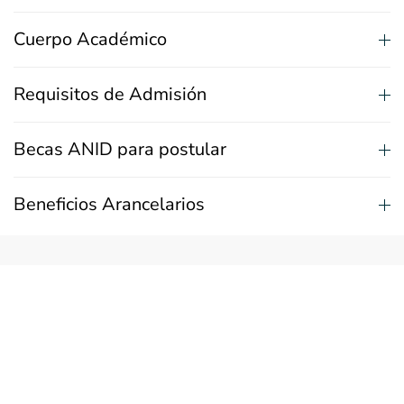
Cuerpo Académico
Requisitos de Admisión
Becas ANID para postular
Beneficios Arancelarios
MODALIDAD:
Modalidad Híbrida
POSTULACIONES:
1 de julio al 9 de enero de 2026