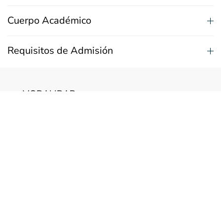
Cuerpo Académico
Requisitos de Admisión
MODALIDAD:
Modalidad Virtual
INICIO DE CLASES:
Marzo 2026
HORARIO:
Diurno, modalidad virtual
DURACIÓN:
3 Semestres / 65 Créditos SCT