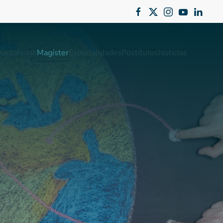
octorados
Magíster
Especialidades
Postítulos
Noticias