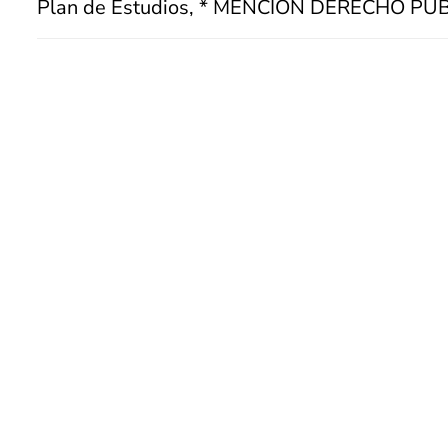
Plan de Estudios, * MENCIÓN DERECHO PÚ
Plan de Estudios, * MENCIÓN DERECHO PR
Cuerpo Académico
Líneas de Investigación
Requisitos de Admisión
Beneficios Arancelarios
ÍCULAS:
VACANTES: