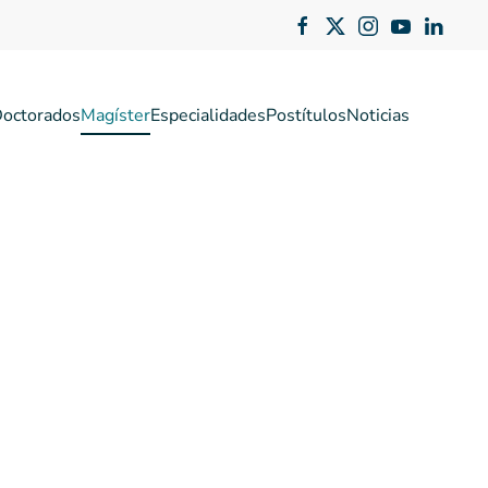
octorados
Magíster
Especialidades
Postítulos
Noticias