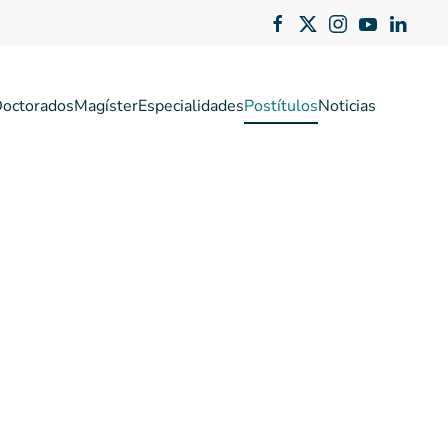
octorados
Magíster
Especialidades
Postítulos
Noticias