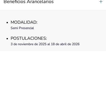
Beneficios Arancelarios
MODALIDAD:
Semi Presencial
POSTULACIONES:
3 de noviembre de 2025 al 18 de abril de 2026
SELECCIÓN:
3 de noviembre de 2025 al 18 de abril de 2026
MATRÍCULAS:
3 de noviembre de 2025 al 18 de abril de 2026
INICIO DE CLASES:
Mayo de 2026
DURACIÓN: