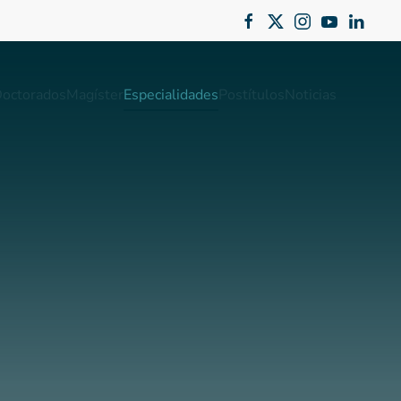
octorados
Magíster
Especialidades
Postítulos
Noticias