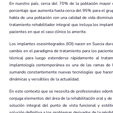
En nuestro país, cerca del 70% de la población mayor 
porcentaje que aumenta hasta cerca del 95% para el gru
habla de una población con una calidad de vida disminuid
tratamiento rehabilitador integral que incluya los impla
pacientes en que el caso clínico lo amerite.
Los implantes oseointegrados (IOI) nacen en Suecia dur
cambio en el paradigma de tratamiento para los paciente
técnica) para luego extenderse rápidamente al trata
implantología contemporánea es una de las ramas de l
sumando constantemente nuevas tecnologías que hacen 
dinámicas y versátiles de la actualidad.
En este contexto que se necesita de profesionales odont
conjuga elementos del área de la rehabilitación oral y de 
solución integral del punto de vista funcional y esté
solución definitiva a los problemas derivados de la pérdid