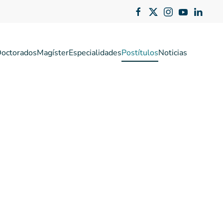
octorados
Magíster
Especialidades
Postítulos
Noticias