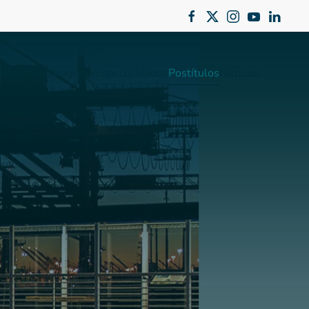
octorados
Magíster
Especialidades
Postítulos
Noticias