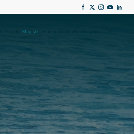
octorados
Magíster
Especialidades
Postítulos
Noticias