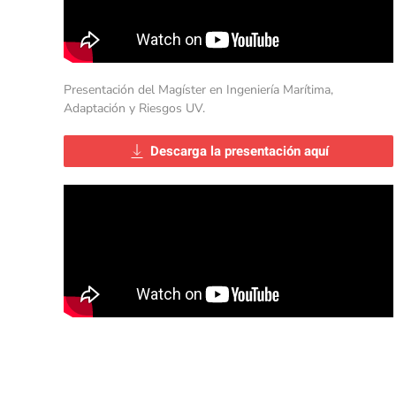
Presentación del Magíster en Ingeniería Marítima,
Adaptación y Riesgos UV.
Descarga la presentación aquí
Conferencias Oceánicas
"Adaptación costera_ el futuro de
nuestras costas"
. Agosto 23 de 2023. Magíster en
Ingeniería Marítima, Adaptación y Riesgos.