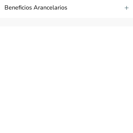
Beneficios Arancelarios
MODALIDAD:
Modalidad B-learning
POSTULACIONES:
1 de abril al 31 de Julio de 2026
SELECCIÓN:
1 de mayo al 31 de julio de 2026
MATRÍCULAS:
1 de mayo al 31 de julio de 2026
INICIO DE CLASES:
1 de agosto de 2026